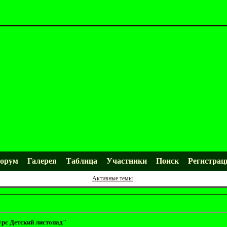
орум
Галерея
Таблица
Участники
Поиск
Регистрац
Активные темы
с Детский листопад"