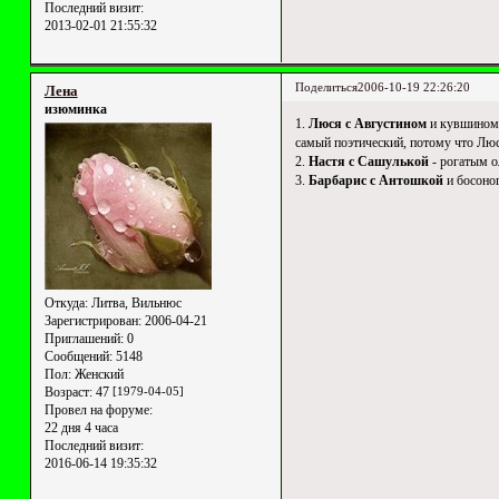
Последний визит:
2013-02-01 21:55:32
Поделиться
2006-10-19 22:26:20
Лена
изюминка
1.
Люся с Августином
и кувшином 
самый поэтический, потому что Люсь
2.
Настя с Сашулькой
- рогатым о
3.
Барбарис с Антошкой
и босоно
Откуда:
Литва, Вильнюс
Зарегистрирован
: 2006-04-21
Приглашений:
0
Сообщений:
5148
Пол:
Женский
Возраст:
47
[1979-04-05]
Провел на форуме:
22 дня 4 часа
Последний визит:
2016-06-14 19:35:32