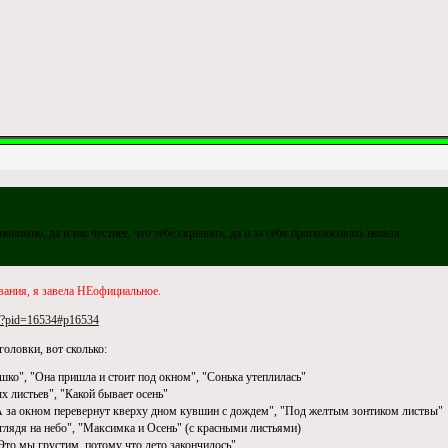
нимно, да и так честнее, что тебе скрывать, да и за себя проголосовать нельзя.
ания, я завела НЕофициальное.
hp?pid=16534#p16534
головки, вот сколько:
шко", "Она пришла и стоит под окном", "Сонька утеплилась"
 листьев", "Какой бывает осень"
 "А за окном перевернут кверху дном кувшин с дождем", "Под желтым зонтиком листвы"
лядя на небо", "Максимка и Осень" (с красными листьями)
Это мы грустим, потому что лето закончилось"