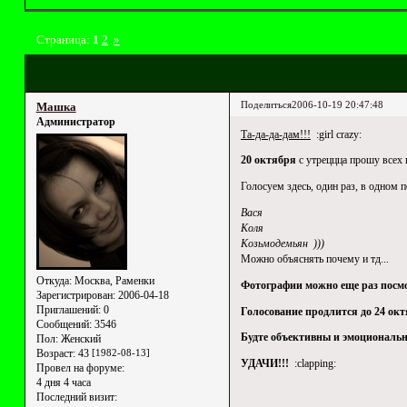
Страница:
1
2
»
Поделиться
2006-10-19 20:47:48
Машка
Администратор
Та-да-да-дам!!!
:girl crazy:
20 октября
с утреццца прошу всех
Голосуем здесь, один раз, в одном п
Вася
Коля
Козьмодемьян )))
Можно объяснять почему и тд...
Откуда:
Москва, Раменки
Фотографии можно еще раз посм
Зарегистрирован
: 2006-04-18
Приглашений:
0
Голосование продлится до 24 октя
Сообщений:
3546
Будте объективны и эмоциональ
Пол:
Женский
Возраст:
43
[1982-08-13]
УДАЧИ!!!
:clapping:
Провел на форуме:
4 дня 4 часа
Последний визит: