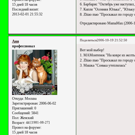
6. Барбарис "Октябрь уже наступил,
15 дней 18 часов
7. Капля "Осенняя Юлька", "Юльку
Последний визит:
2013-02-01 21:55:32
8. Zhiao mao "Проскакал по городу 
Отредактировано MamaMax (2006-10
Поделиться
2006-10-19 21:52:50
Аня
профессионал
Вот мой выбор!
1. МАМонтенок "На ковре из желты
2. Zhiao mao "Проскакал по городу 
3. Машка "Сонька утеплилась"
Откуда:
Москва
Зарегистрирован
: 2006-06-02
Приглашений:
0
Сообщений:
5841
Пол:
Женский
Возраст:
44
[1981-08-27]
Провел на форуме:
15 дней 18 часов