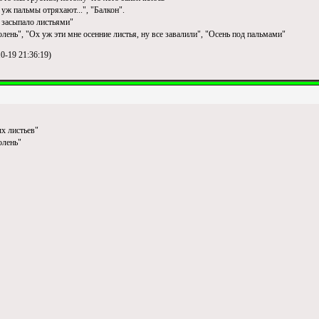
 уж пальмы отряхают...", "Балкон".
 засыпало листьями"
олень", "Ох уж эти мне осенние листья, ну все завалили", "Осень под пальмами"
-19 21:36:19)
х листьев"
олень"