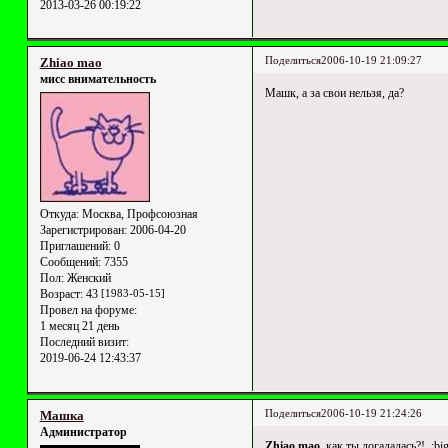
2013-03-26 00:19:22
Поделиться
2006-10-19 21:09:27
Zhiao mao
мисс внимательность
Машк, а за свои нельзя, да?
Откуда:
Москва, Профсоюзная
Зарегистрирован
: 2006-04-20
Приглашений:
0
Сообщений:
7355
Пол:
Женский
Возраст:
43
[1983-05-15]
Провел на форуме:
1 месяц 21 день
Последний визит:
2019-06-24 12:43:37
Поделиться
2006-10-19 21:24:26
Машка
Администратор
Zhiao mao
, как ты догадалась?! :big