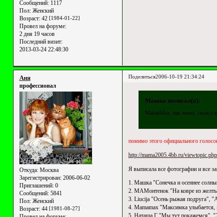
Сообщений:
1117
Пол:
Женский
Возраст:
42
[1984-01-22]
Провел на форуме:
2 дня 19 часов
Последний визит:
2013-03-24 22:48:30
Поделиться
2006-10-19 21:34:24
Аня
профессионал
Машка написал(а):
MamaMax, нас мало, смысл ано
помимо этого официального голосов
http://mama2005.4bb.ru/viewtopic.p
Я выписала все фотографии и все за
Откуда:
Москва
Зарегистрирован
: 2006-06-02
1. Машка "Сонечка и осеннее солны
Приглашений:
0
2. МАМонтенок "На ковре из желтых
Сообщений:
5841
3. Liucija "Осень рыжая подруга",
Пол:
Женский
4. Mamamax "Максимка улыбается, г
Возраст:
44
[1981-08-27]
5. Наташа Г "Мы тут покажемся", "
Провел на форуме: