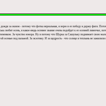
дождя за окном - потому что фотка нереальная, я верю в ее победу и держу фиги. Пото
ка любит осень, и какое-нюдь осеннее звание очень подойдет к ее осенней линеечке, пото
лененком. За чувство юмора. Ну и потому что Шурка за Сашульку поднимает свою мален
гой осенью под пальмой. За экзотику. И за щедрость - что солнце и теплынь не зажилили 