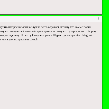
8
му что настроение осеннее лучше всего отражает, потому что комментарий
му что говорит всё о нашей стране дождя, потому что супер просто. :clapping:
ькую ладошку. Но что у Сашульки рога - Шурик тут ни при чём :biggrin2:
и нам кусочек прислали :beach: