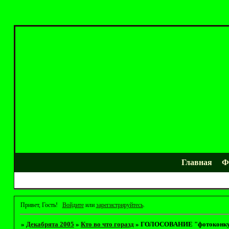
Главная
Ф
Привет, Гость!
Войдите
или
зарегистрируйтесь
.
»
Декабрята 2005
»
Кто во что горазд
»
ГОЛОСОВАНИЕ "фотоконкур