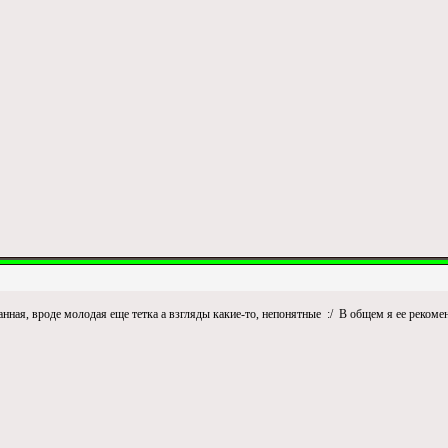
анная, вроде молодая еще тетка а взгляды какие-то, непонятные :/ В общем я ее рекоме