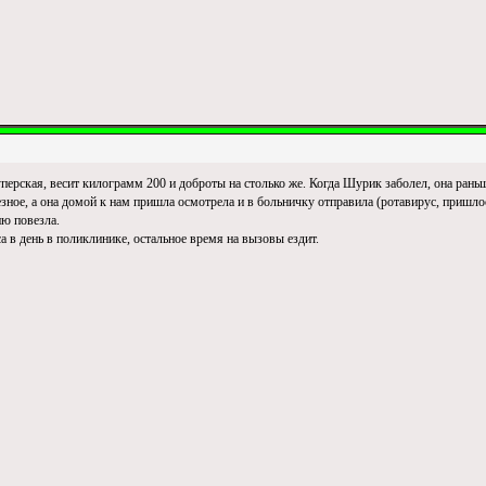
уперская, весит килограмм 200 и доброты на столько же. Когда Шурик заболел, она рань
езное, а она домой к нам пришла осмотрела и в больничку отправила (ротавирус, пришлос
ию повезла.
са в день в поликлинике, остальное время на вызовы ездит.