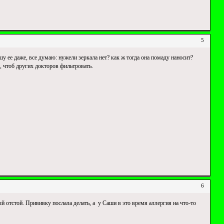
5
шу ее даже, все думаю: нужели зеркала нет? как ж тогда она помаду наносит?
, чтоб других докторов фильтровать.
6
й отстой. Прививку послала делать, а у Саши в это время аллергия на что-то