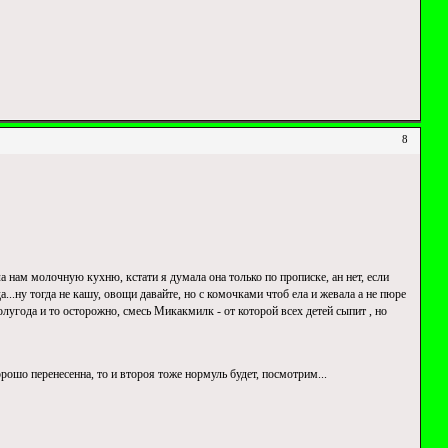
8
ла нам молочную кухню, кстати я думала она только по прописке, ан нет, если
...ну тогда не кашу, овощи давайте, но с комочками чтоб ела и жевала а не пюре
 полугода и то осторожно, смесь Микакмилк - от которой всех детей сыпит , но
рошо перенесенна, то и второя тоже нормуль будет, посмотрим...