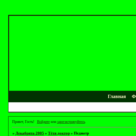
Главная
Ф
Привет, Гость!
Войдите
или
зарегистрируйтесь
.
»
Декабрята 2005
»
Тётя доктор
»
Педиатр