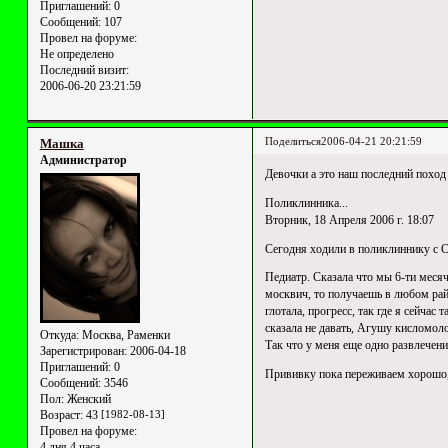
Приглашений:
0
Сообщений:
107
Провел на форуме:
Не определено
Последний визит:
2006-06-20 23:21:59
Поделиться
2006-04-21 20:21:59
Машка
Администратор
Девочки а это наш последний поход 
Поликлинника...
Вторник, 18 Апреля 2006 г. 18:07
Сегодня ходили в поликлиннику с 
Педиатр. Сказала что мы 6-ти месячн
москвич, то получаешь в любом райо
глотала, прогресс, так где я сейчас
сказала не давать, Агушу кисломоло
Откуда:
Москва, Раменки
Так что у меня еще одно развлечен
Зарегистрирован
: 2006-04-18
Приглашений:
0
Прививку пока переживаем хорошо, с
Сообщений:
3546
Пол:
Женский
Возраст:
43
[1982-08-13]
Провел на форуме:
4 дня 4 часа