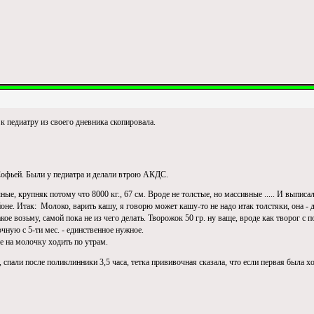
к педиатру из своего дневника скопировала.
Софьей. Были у педиатра и делали втрою АКДС.
ые, крупняк потому что 8000 кг., 67 см. Вроде не толстые, но массивные ..... И выписа
не. Итак: Молоко, варить кашу, я говорю может кашу-то не надо итак толстяки, она - да
 такое возьму, самой пока не из чего делать. Творожок 50 гр. ну ваще, вроде как творог с
чную с 5-ти мес. - единственное нужное.
ие на молочку ходить по утрам.
пали после поликлинники 3,5 часа, тетка прививочная сказала, что если первая была хо