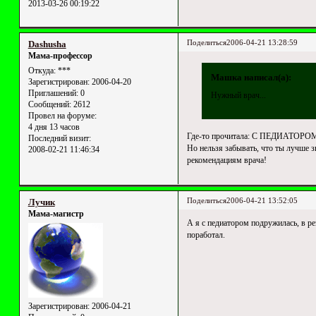
2013-03-26 00:19:22
Поделиться
2006-04-21 13:28:59
Dashusha
Мама-профессор
Откуда:
***
Машка написал(а):
Зарегистрирован
: 2006-04-20
Приглашений:
0
Нужный врач...
Сообщений:
2612
Провел на форуме:
4 дня 13 часов
Где-то прочитала: С ПЕДИАТО
Последний визит:
Но нельзя забывать, что ты лучше з
2008-02-21 11:46:34
рекомендациям врача!
Поделиться
2006-04-21 13:52:05
Лучик
Мама-магистр
А я с педиатором подружилась, в ре
поработал.
Зарегистрирован
: 2006-04-21