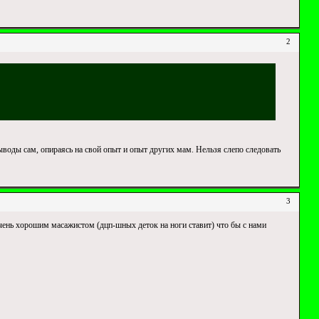
2
ыводы сам, опираясь на свой опыт и опыт других мам. Нельзя слепо следовать
3
очень хорошим масажистом (дцп-шных деток на ноги ставит) что бы с нами