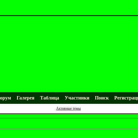
орум
Галерея
Таблица
Участники
Поиск
Регистрац
Активные темы