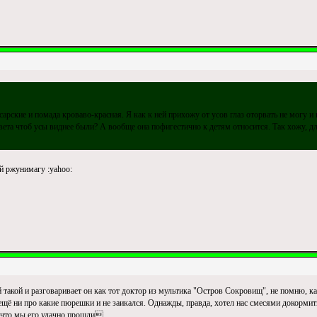
арские и помада кроваво-красная. Я как к ней прихожу от усов глаз оторвать не могу и 
цвета чтоб усы виднее были? А вообще она пофигестично к детям относится. Так хожу, д
й ржунимагу :yahoo:
 такой и разговаривает он как тот доктор из мультика "Остров Сокровищ", не помню, ка
ещё ни про какие пюрешки и не заикался. Однажды, правда, хотел нас смесями докормить
 что мы его удачно прошли.