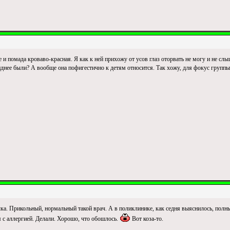
 и помада кроваво-красная. Я как к ней прихожу от усов глаз оторвать не могу и не слы
иднее были? А вообще она пофигестично к детям относится. Так хожу, для фокус группы
ечка. Прикольный, нормальный такой врач. А в поликлинике, как седня выяснилось, полны
зя с аллергией. Делали. Хорошо, что обошлось.
Вот коза-то.