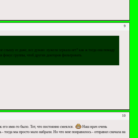
9
не слышу ее даже, все думаю: нужели зеркала нет? как ж тогда она помаду
ля фокус группы, чтоб других докторов фильтровать.
10
к его имя-то было. Тот, что постоянно смеялся.
Наш врач очень
 - тогда мы просто мало набрали. Но что мне понравилось - отправил сначала на