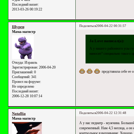
Последний визит:
2013-03-26 00:19:22
Поделиться
2006-04-22 00:31:57
Шурен
Мама-магистр
Ja Love написал(а):
А у нашего районного усы гус
наносит? специально такого 
Откуда:
Израиль
Зарегистрирован
: 2006-04-20
представила себе ее о
Приглашений:
0
Сообщений:
341
Провел на форуме:
Не определено
Последний визит:
2006-12-28 10:07:14
Поделиться
2006-04-22 12:31:48
Natallia
Мама-магистр
А у нас педиатр - мужчина. Большой
современный. Нам 4,5 месяца, а он 
контрольное взвешивание. Хорошо,