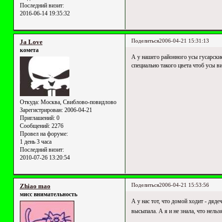
Последний визит:
2016-06-14 19:35:32
Поделиться
2006-04-21 15:31:13
Ja Love
комета
А у нашего районного усы гусарские
специально такого цвета чтоб усы в
Откуда:
Москва, Свиблово-повидлово
Зарегистрирован
: 2006-04-21
Приглашений:
0
Сообщений:
2276
Провел на форуме:
1 день 3 часа
Последний визит:
2010-07-26 13:20:54
Поделиться
2006-04-21 15:53:56
Zhiao mao
мисс внимательность
А у нас тот, что домой ходит - дяд
высыпала. А я и не знала, что нель