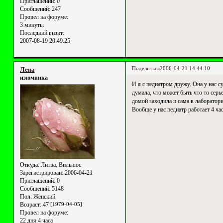
Приглашений:
0
Сообщений:
247
Провел на форуме:
3 минуты
Последний визит:
2007-08-19 20:49:25
Поделиться
2006-04-21 14:44:10
Лена
изюминка
И я с педиатром дружу. Она у нас с
думала, что может быть что то серь
домой заходила и сама в лаборатор
Вообще у нас педиатр работает 4 ча
Откуда:
Литва, Вильнюс
Зарегистрирован
: 2006-04-21
Приглашений:
0
Сообщений:
5148
Пол:
Женский
Возраст:
47
[1979-04-05]
Провел на форуме:
22 дня 4 часа