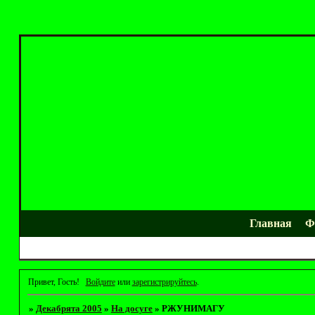
Главная
Ф
Привет, Гость!
Войдите
или
зарегистрируйтесь
.
»
Декабрята 2005
»
На досуге
»
РЖУНИМАГУ