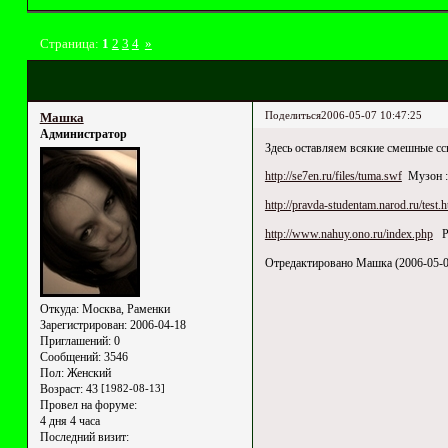
Страница:
1
2
3
4
»
Поделиться
2006-05-07 10:47:25
Машка
Администратор
Здесь оставляем всякие смешные ссы
http://se7en.ru/files/tuma.swf
Музон :
http://pravda-studentam.narod.ru/test.h
http://www.nahuy.ono.ru/index.php
Ра
Отредактировано Машка (2006-05-0
Откуда:
Москва, Раменки
Зарегистрирован
: 2006-04-18
Приглашений:
0
Сообщений:
3546
Пол:
Женский
Возраст:
43
[1982-08-13]
Провел на форуме:
4 дня 4 часа
Последний визит: