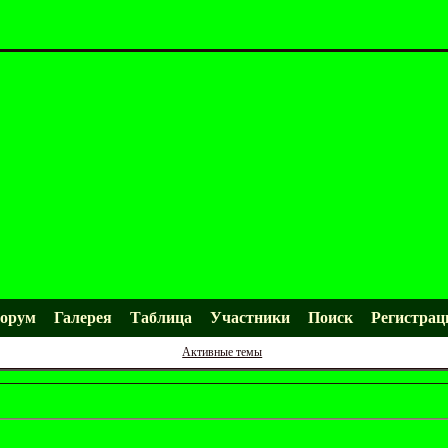
орум
Галерея
Таблица
Участники
Поиск
Регистрац
Активные темы