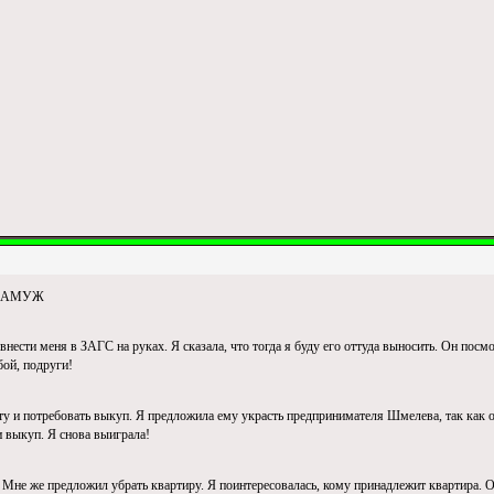
 ЗАМУЖ
нести меня в ЗАГС на руках. Я сказала, что тогда я буду его оттуда выносить. Он пос
бой, подруги!
ту и потребовать выкуп. Я предложила ему украсть предпринимателя Шмелева, так как
и выкуп. Я снова выиграла!
Мне же предложил убрать квартиру. Я поинтересовалась, кому принадлежит квартира. Он ск