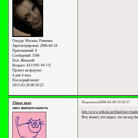
Откуда:
Москва, Раменки
Зарегистрирован
: 2006-04-18
Приглашений:
0
Сообщений:
3546
Пол:
Женский
Возраст:
43
[1982-08-13]
Провел на форуме:
4 дня 4 часа
Последний визит:
2013-03-26 00:19:22
Поделиться
2006-05-08 19:50:37
Zhiao mao
мисс внимательность
http://www.prikola.net/flash/tony/mali
Вот, может, кто видел, это на кид 