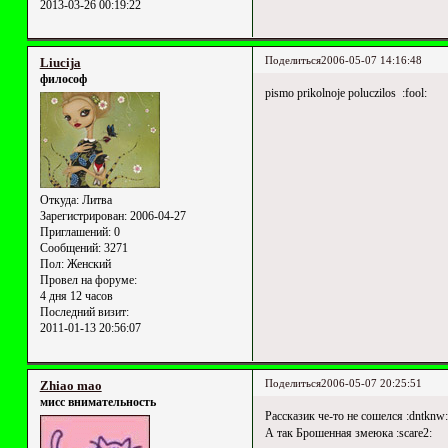
2013-03-26 00:19:22
Поделиться
2006-05-07 14:16:48
Liucija
философ
pismo prikolnoje poluczilos :fool:
Откуда:
Литва
Зарегистрирован
: 2006-04-27
Приглашений:
0
Сообщений:
3271
Пол:
Женский
Провел на форуме:
4 дня 12 часов
Последний визит:
2011-01-13 20:56:07
Поделиться
2006-05-07 20:25:51
Zhiao mao
мисс внимательность
Рассказик че-то не сошелся :dntknw:
А так Брошенная змеюка :scare2: