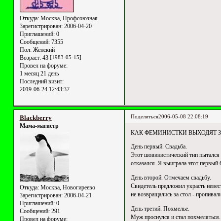
Откуда:
Москва, Профсоюзная
Зарегистрирован
: 2006-04-20
Приглашений:
0
Сообщений:
7355
Пол:
Женский
Возраст:
43
[1983-05-15]
Провел на форуме:
1 месяц 21 день
Последний визит:
2019-06-24 12:43:37
Поделиться
2006-05-08 22:08:19
Blackberry
Мама-магистр
КАК ФЕМИНИСТКИ ВЫХОДЯТ
День первый. Свадьба.
Этот шовинистический тип пытался в
отказался. Я выиграла этот первый 
День второй. Отмечаем свадьбу.
Свидетель предложил украсть невес
Откуда:
Москва, Новогиреево
не возвращались за стол - пропивал
Зарегистрирован
: 2006-04-21
Приглашений:
0
День третий. Похмелье.
Сообщений:
291
Муж проснулся и стал похмеляться. 
Провел на форуме: