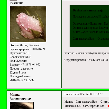
изюминка
Dashusha написал(а):
Последняя ссылочка!!! :yaho
Оракул видит Ваше имя, Dash
Он проанализировал Вашу ин
Книга Судеб назвала Ваше Ис
Сеть нарекла Вас - Очароват
Откуда:
Литва, Вильнюс
Зарегистрирован
: 2006-04-21
повезло. у меня Злоебучая мокрощелк
Приглашений:
0
Сообщений:
5148
Отредактировано Лена (2006-05-08 
Пол:
Женский
Возраст:
47
[1979-04-05]
Провел на форуме:
22 дня 4 часа
Последний визит:
2016-06-14 19:35:32
Поделиться
2006-05-08 13:33:37
Машка
Администратор
Машка - Сеть нарекла Вас -
Скро
Manechka.82. - Сеть нарекла Вас -