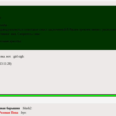
o:
usha .
дивидуальность и сопоставил смысл заключенный В Вашем прежнем имени с расположе
тинное имя. Смиритесь с ним :
ельная красотка
а. вот. :girl sigh:
13:11:28)
мная барышня
:blush2:
Розовая Попа
:bye: