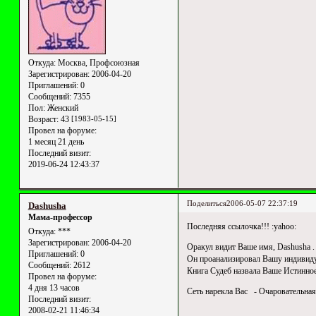
Откуда:
Москва, Профсоюзная
Зарегистрирован
: 2006-04-20
Приглашений:
0
Сообщений:
7355
Пол:
Женский
Возраст:
43
[1983-05-15]
Провел на форуме:
1 месяц 21 день
Последний визит:
2019-06-24 12:43:37
Поделиться
2006-05-07 22:37:19
Dashusha
Мама-профессор
Последняя ссылочка!!! :yahoo:
Откуда:
***
Зарегистрирован
: 2006-04-20
Оракул видит Ваше имя, Dashusha .
Приглашений:
0
Он проанализировал Вашу индивиду
Сообщений:
2612
Книга Судеб назвала Ваше Истинное
Провел на форуме:
4 дня 13 часов
Сеть нарекла Вас - Очаровательная
Последний визит:
2008-02-21 11:46:34