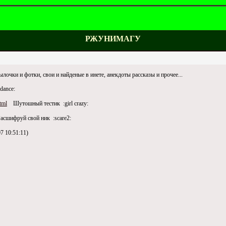
РЖУНИМАГУ
лочки и фотки, свои и найденые в инете, анекдоты рассказы и прочее...
dance:
tml
Шутошный тестик :girl crazy:
сшифруй свой ник :scare2:
7 10:51:11)