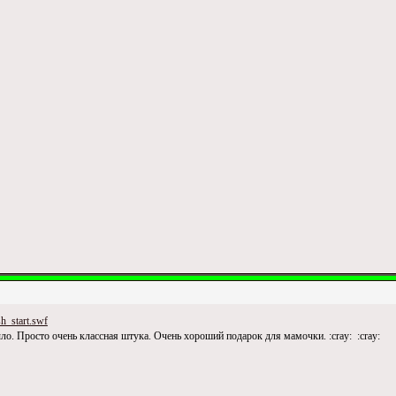
sh_start.swf
было. Просто очень классная штука. Очень хороший подарок для мамочки. :cray: :cray: