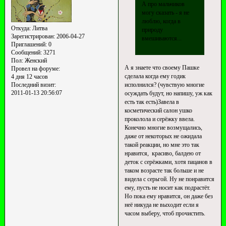
А про мальчиков
могу сказать - я не
люблю, когда в
Откуда:
Литва
природу
Зарегистрирован
: 2006-04-27
вмешиваются...
Приглашений:
0
Сообщений:
3271
Пол:
Женский
А я знаете что своему Пашке
Провел на форуме:
сделала когда ему годик
4 дня 12 часов
исполнился? (чувствую многие
Последний визит:
2011-01-13 20:56:07
осуждать будут, но напишу, уж как
есть так есть)Завела в
косметический салон ушко
проколола и серёжку ввела.
Конечно многие возмущались,
даже от некоторых не ожидала
такой реакции, но мне это так
нравится, красиво, балдею от
деток с серёжками, хотя пацанов в
таком возрасте так больше и не
видела с серьгой. Ну не понравится
ему, пусть не носит как подрастёт.
Но пока ему нравится, он даже без
неё никуда не выходит если я
часом выберу, чтоб прочистить.