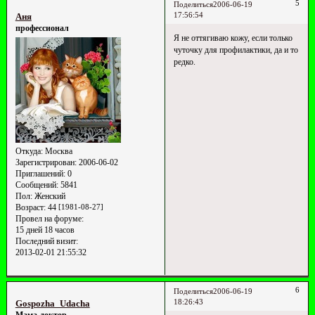
5
Поделиться
2006-06-19
17:56:54
Аня
профессионал
Я не оттягиваю кожу, если только
чуточку для профилактики, да и то
редко.
Откуда:
Москва
Зарегистрирован
: 2006-06-02
Приглашений:
0
Сообщений:
5841
Пол:
Женский
Возраст:
44
[1981-08-27]
Провел на форуме:
15 дней 18 часов
Последний визит:
2013-02-01 21:55:32
6
Поделиться
2006-06-19
18:26:43
Gospozha_Udacha