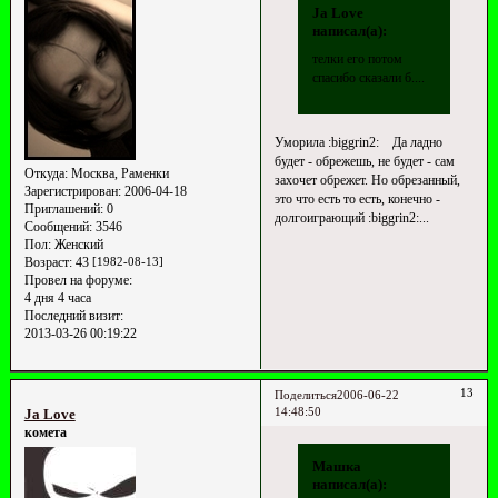
Ja Love
написал(а):
телки его потом
спасибо сказали б....
Уморила :biggrin2: Да ладно
будет - обрежешь, не будет - сам
Откуда:
Москва, Раменки
захочет обрежет. Но обрезанный,
Зарегистрирован
: 2006-04-18
это что есть то есть, конечно -
Приглашений:
0
долгоиграющий :biggrin2:...
Сообщений:
3546
Пол:
Женский
Возраст:
43
[1982-08-13]
Провел на форуме:
4 дня 4 часа
Последний визит:
2013-03-26 00:19:22
13
Поделиться
2006-06-22
14:48:50
Ja Love
комета
Машка
написал(а):