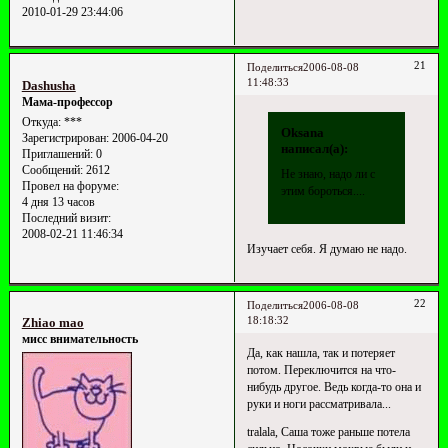
2010-01-29 23:44:06
21
Поделиться
2006-08-08
11:48:33
Dashusha
Мама-профессор
Откуда:
***
Oksana
Зарегистрирован
: 2006-04-20
написал(а):
Приглашений:
0
Сообщений:
2612
Не знаю, надо ли с
Провел на форуме:
этим бороться....
4 дня 13 часов
Последний визит:
2008-02-21 11:46:34
Изучает себя. Я думаю не надо.
22
Поделиться
2006-08-08
18:18:32
Zhiao mao
мисс внимательность
Да, как нашла, так и потеряет
потом. Переключится на что-
нибудь другое. Ведь когда-то она и
руки и ноги рассматривала...
tralala, Саша тоже раньше потела