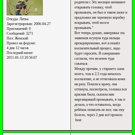
родители с 3ёх месяцев начинают
открывать головку, чтоб
промывать, он был в таком шоке и
предложил им черепную коробку
Откуда:
Литва
вскрывать, чтоб мозги
Зарегистрирован
: 2006-04-27
промывать."
Приглашений:
0
Вот теперь думаю, наверняка эта
Сообщений:
3271
знакомая всунула туда пальцы
Пол:
Женский
преждевременно, вот и пошёл
Провел на форуме:
4 дня 12 часов
воспалительный процесс, надо
Последний визит:
будет спросить. Я совершенно
2011-01-13 20:56:07
согласна, что незачем туда
соваться.
Между прочим, у старшего сына
моего, тож в 2,5 года началось
воспаление, я не оттягивала кожи
ни разу. Пошли к врачу, она
оттянула, посмотрела, головка вся
красная была, сказала нам
марганцовкой промывать, я так и
делала, а что оставалось, когда
ребёнок пописать не мог, так ему
болело, через 2 дня всё прошло.
:heat: