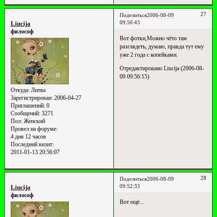
27
Поделиться
2006-08-09
09:50:43
Liucija
философ
Вот фотки,Можно чёто там
разглядеть, думаю, правда тут ему
уже 2 года с копейками.
Отредактировано Liucija (2006-08-
09 09:56:15)
Откуда:
Литва
Зарегистрирован
: 2006-04-27
Приглашений:
0
Сообщений:
3271
Пол:
Женский
Провел на форуме:
4 дня 12 часов
Последний визит:
2011-01-13 20:56:07
28
Поделиться
2006-08-09
09:52:33
Liucija
философ
Вот ещё...