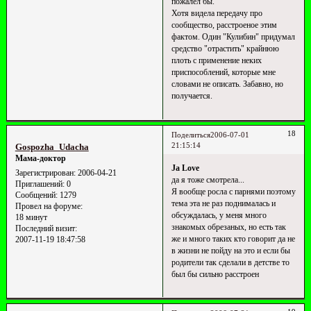
пожалел бы.
Хотя видела передачу про
сообщество, расстроеное этим
фактом. Один "Кулибин" придумал
средство "отрастить" крайнюю
плоть с применение неких
приспособлений, которые мне
словами не описать. Забавно, но
получается.
18
Поделиться
2006-07-01
21:15:14
Gospozha_Udacha
Мама-доктор
Ja Love
Зарегистрирован
: 2006-04-21
да я тоже смотрела...
Приглашений:
0
Я вообще росла с парнями поэтому
Сообщений:
1279
тема эта не раз поднималась и
Провел на форуме:
обсуждалась, у меня много
18 минут
знакомых обрезаных, но есть так
Последний визит:
же и много таких кто говорит да не
2007-11-19 18:47:58
в жизни не пойду на это и если бы
родители так сделали в детстве то
был бы сильно расстроен