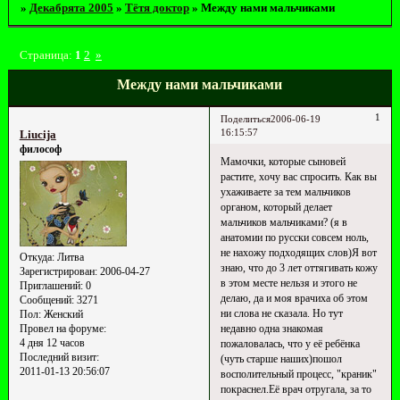
»
Декабрята 2005
»
Тётя доктор
»
Между нами мальчиками
Страница:
1
2
»
Между нами мальчиками
1
Поделиться
2006-06-19
16:15:57
Liucija
философ
Мамочки, которые сыновей
растите, хочу вас спросить. Как вы
ухаживаете за тем мальчиков
органом, который делает
мальчиков мальчиками? (я в
анатомии по русски совсем ноль,
не нахожу подходящих слов)Я вот
Откуда:
Литва
знаю, что до 3 лет оттягивать кожу
Зарегистрирован
: 2006-04-27
в этом месте нельзя и этого не
Приглашений:
0
делаю, да и моя врачиха об этом
Сообщений:
3271
ни слова не сказала. Но тут
Пол:
Женский
недавно одна знакомая
Провел на форуме:
4 дня 12 часов
пожаловалась, что у её ребёнка
Последний визит:
(чуть старше наших)пошол
2011-01-13 20:56:07
восполительный процесс, "краник"
покраснел.Её врач отругала, за то