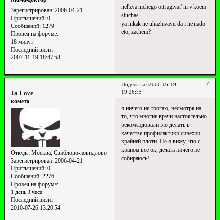
Мама-доктор
nel'zya nichego ottyagivat' ni v koem
Зарегистрирован
: 2006-04-21
sluchae
Приглашений:
0
ya nikak ne uhazhivayu da i ne nado
Сообщений:
1279
eto, zachem?
Провел на форуме:
18 минут
Последний визит:
2007-11-19 18:47:58
7
Поделиться
2006-06-19
19:26:35
Ja Love
комета
я ничего не трогаю, несмотря на
то, что многие врачи настоятельно
рекомендовали это делать в
качестве профилактики синехии
крайней плоти. Но я вижу, что с
краном все ок, делать ничего не
Откуда:
Москва, Свиблово-повидлово
собираюсь!
Зарегистрирован
: 2006-04-21
Приглашений:
0
Сообщений:
2276
Провел на форуме:
1 день 3 часа
Последний визит:
2010-07-26 13:20:54