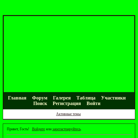
Главная
Форум
Галерея
Таблица
Участники
Поиск
Регистрация
Войти
Активные темы
Привет, Гость!
Войдите
или
зарегистрируйтесь
.