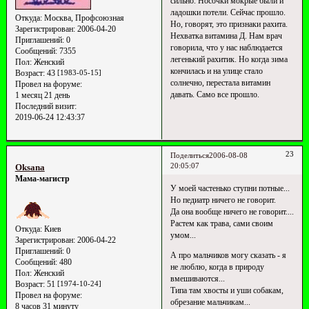
сильно. Носочки мокрые были и
ладошки потели. Сейчас прошло.
Откуда:
Москва, Профсоюзная
Но, говорят, это признаки рахита.
Зарегистрирован
: 2006-04-20
Нехватка витамина Д. Нам врач
Приглашений:
0
говорила, что у нас наблюдается
Сообщений:
7355
легенький рахитик. Но когда зима
Пол:
Женский
кончилась и на улице стало
Возраст:
43
[1983-05-15]
солнечно, перестала витамин
Провел на форуме:
давать. Само все прошло.
1 месяц 21 день
Последний визит:
2019-06-24 12:43:37
23
Поделиться
2006-08-08
20:05:07
Oksana
Мама-магистр
У моей частенько ступни потные...
Но педиатр ничего не говорит.
Да она вообще ничего не говорит....
Растем как трава, сами своим
Откуда:
Киев
умом...
Зарегистрирован
: 2006-04-22
Приглашений:
0
А про мальчиков могу сказать - я
Сообщений:
480
не люблю, когда в природу
Пол:
Женский
вмешиваются...
Возраст:
51
[1974-10-24]
Типа там хвосты и уши собакам,
Провел на форуме:
обрезание мальчикам...
8 часов 31 минуту