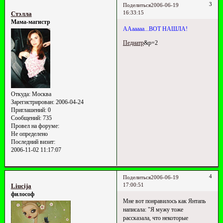
3
Поделиться
2006-06-19
16:33:15
Стэлла
Мама-магистр
ААааааа...ВОТ НАШЛА!
Педиатр
&p=2
Откуда:
Москва
Зарегистрирован
: 2006-04-24
Приглашений:
0
Сообщений:
735
Провел на форуме:
Не определено
Последний визит:
2006-11-02 11:17:07
4
Поделиться
2006-06-19
17:00:51
Liucija
философ
Мне вот понравилось как Янтапь
написала: "Я мужу тоже
рассказала, что некоторые