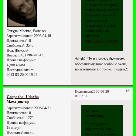
сказала что это прям
таки к моему супруху
относится...но чисто
практически и
эстетически мне так
намного больше
Откуда:
Москва, Раменки
Зарегистрирован
: 2006-04-18
нравится.
Приглашений:
0
http://kolobok.wrg.ru/smiles/user/
Сообщений:
3546
Пол:
Женский
Возраст:
43
[1982-08-13]
:blush2: Ну и к моему бывшему-
Провел на форуме:
обрезанному тоже особо не очень,
4 дня 4 часа
но эстетичнее это точно. :biggrin2:
Последний визит:
2013-03-26 00:19:22
16
Поделиться
2006-06-28
00:52:11
Gospozha_Udacha
Мама-доктор
Зарегистрирован
: 2006-04-21
Ja Love
Приглашений:
0
написал(а):
Сообщений:
1279
Провел на форуме:
Я вот думула
18 минут
обрезать, но надо
Последний визит:
было сразу, теперь то