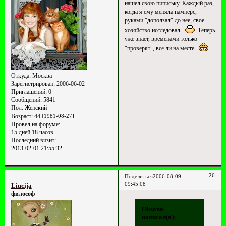
нашел свою пипиську. Каждый раз,
когда я ему меняла памперс,
руками "доползал" до нее, свое
хозяйство исследовал.
Теперь
уже знает, временами только
"проверят", все ли на месте.
Откуда:
Москва
Зарегистрирован
: 2006-06-02
Приглашений:
0
Сообщений:
5841
Пол:
Женский
Возраст:
44
[1981-08-27]
Провел на форуме:
15 дней 18 часов
Последний визит:
2013-02-01 21:55:32
26
Поделиться
2006-08-09
09:45:08
Liucija
философ
Oksana
написал(а):