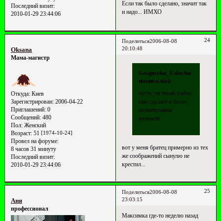
Если так было сделано, значит так
Последний визит:
и надо... ИМХО
2010-01-29 23:44:06
24
Поделиться
2006-08-08
20:10:48
Oksana
Мама-магистр
Gospozha_Udacha
написал(а):
пусть уж такой выбор
Откуда:
Киев
Зарегистрирован
: 2006-04-22
сам сделает в более
Приглашений:
0
сознательном
Сообщений:
480
возрасте
Пол:
Женский
Возраст:
51
[1974-10-24]
Провел на форуме:
вот у меня братец примерно из тех
8 часов 31 минуту
же соображений сынулю не
Последний визит:
крестил...
2010-01-29 23:44:06
25
Поделиться
2006-08-08
23:03:15
Аня
профессионал
Максимка где-то неделю назад