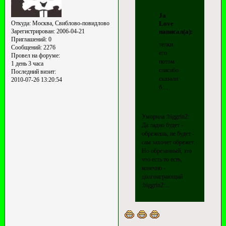
Ja
Love
Откуда:
Москва, Свиблово-повидлово
написал(а):
Зарегистрирован
: 2006-04-21
Приглашений:
0
телки
Сообщений:
2276
его
Провел на форуме:
потом
1 день 3 часа
спасибо
Последний визит:
сказали
2010-07-26 13:20:54
б....
Уморила :biggrin2:
Да ладно будет -
обрежешь, не будет -
сам захочет обрежет.
Но обрезанный, это
что есть то есть,
конечно -
долгоиграющий
:biggrin2:...