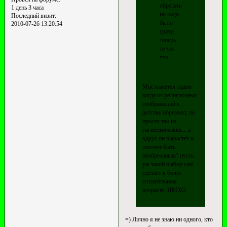
обрезать,
1 день 3 часа
но надо
Последний визит:
было
2010-07-26 13:20:54
сразу,
теперь
то уж
что....
Мне кажется ладно
когда из религиозных
соображений в
детстве обрезают, но
просто так из
гигиентических... а
вдруг он вырастет и
захочет быть
необрезаным? пусть
уж такой выбор сам
сделает в более
сознательном
возрасте, ИМХО
=) Лично я не знаю ни одного, кто