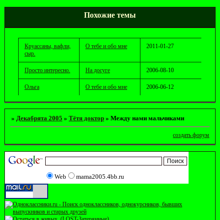
Похожие темы
Круассаны, вафли,
О тебе и обо мне
2011-01-27
сыр.
Просто интересно.
На досуге
2006-08-10
Ольга
О тебе и обо мне
2006-06-12
»
Декабрята 2005
»
Тётя доктор
»
Между нами мальчиками
создать форум
Web
mama2005.4bb.ru