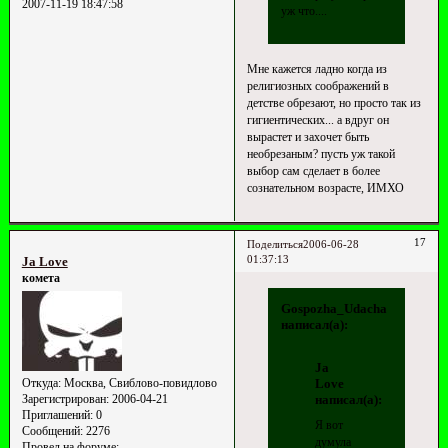
2007-11-19 18:47:58
уж что....
Мне кажется ладно когда из
религиозных соображений в
детстве обрезают, но просто так из
гигиентических... а вдруг он
вырастет и захочет быть
необрезаным? пусть уж такой
выбор сам сделает в более
сознательном возрасте, ИМХО
17
Поделиться
2006-06-28
01:37:13
Ja Love
комета
Gospozha_Udacha
написал(а):
Ja
Love
Откуда:
Москва, Свиблово-повидлово
написал(а):
Зарегистрирован
: 2006-04-21
Приглашений:
0
Я вот
Сообщений:
2276
думула
Провел на форуме: