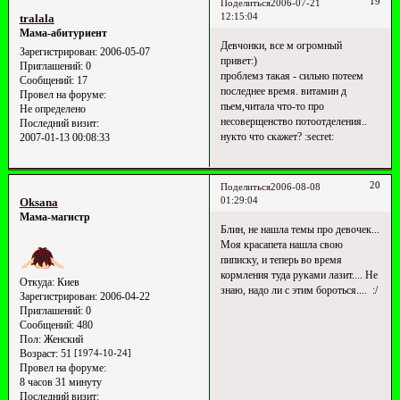
19
Поделиться
2006-07-21
12:15:04
tralala
Мама-абитуриент
Девчонки, все м огромный
Зарегистрирован
: 2006-05-07
привет:)
Приглашений:
0
проблемз такая - сильно потеем
Сообщений:
17
последнее время. витамин д
Провел на форуме:
пьем,читала что-то про
Не определено
несоверщенство потоотделения..
Последний визит:
нукто что скажет? :secret:
2007-01-13 00:08:33
20
Поделиться
2006-08-08
01:29:04
Oksana
Мама-магистр
Блин, не нашла темы про девочек...
Моя красапета нашла свою
пиписку, и теперь во время
кормления туда руками лазит.... Не
Откуда:
Киев
знаю, надо ли с этим бороться.... :/
Зарегистрирован
: 2006-04-22
Приглашений:
0
Сообщений:
480
Пол:
Женский
Возраст:
51
[1974-10-24]
Провел на форуме:
8 часов 31 минуту
Последний визит: