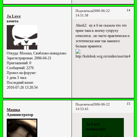
14
Поделиться
2006-06-22
14:51:38
Ja Love
комета
:blush2: ну я б не сказала что это
прям таки к моему супруху
относится...но чисто практически и
эстетически мне так намного
больше нравится.
Откуда:
Москва, Свиблово-повидлово
Зарегистрирован
: 2006-04-21
Приглашений:
0
Сообщений:
2276
Провел на форуме:
1 день 3 часа
Последний визит:
2010-07-26 13:20:54
15
Поделиться
2006-06-22
14:53:43
Машка
Администратор
Ja Love
написал(а):
:blush2: ну я б не