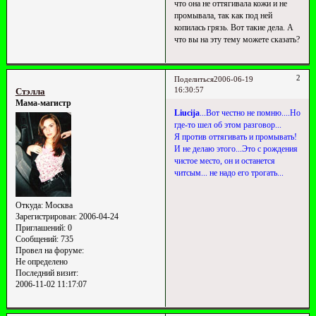
что она не оттягивала кожи и не
промывала, так как под ней
копилась грязь. Вот такие дела. А
что вы на эту тему можете сказать?
2
Поделиться
2006-06-19
16:30:57
Стэлла
Мама-магистр
Liucija
...Вот честно не помню....Но
где-то шел об этом разговор...
Я против оттягивать и промывать!
И не делаю этого...Это с рождения
чистое место, он и останется
читсым... не надо его трогать...
Откуда:
Москва
Зарегистрирован
: 2006-04-24
Приглашений:
0
Сообщений:
735
Провел на форуме:
Не определено
Последний визит:
2006-11-02 11:17:07