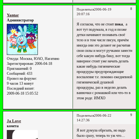
8
Поделиться
2006-06-19
20:07:16
Yantar
Администратор
Я согласна, что не стоит
пока
, а
вот тут подумала, в год и позже
детки начинают познавать своё
тело и в том числе писун, причём
иногда они это делают не расчитав
свои силы и могут ручками занести
себе какую нибудь бяку, вот тогда
Откуда:
Москва, ЮАО, Нагатино
наверное стоит уже начать делать
Зарегистрирован
: 2006-04-18
какие нибудь гигиенические
Приглашений:
0
процедуры предупреждающие
Сообщений:
433
воспаление т.е. помимо ежедневной
Провел на форуме:
гигиенической душевой
9 часов 13 минут
процедуры, раз в неделю делать
Последний визит:
ванночки с ромашкой или что-то в
2009-06-18 15:05:52
этом роде. ИМХО
9
Поделиться
2006-06-22
14:27:36
Ja Love
комета
Я вот думула обрезать, но надо
было сразу, теперь то уж что....