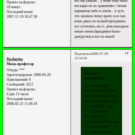
все так ужасно... у меня тоже было
Провел на форуме:
несладко но по сравнению с твоим
18 минут
вариантом небо и земля... я чуть
Последний визит:
что звонила свему врачу и ее сын
2007-11-19 18:47:58
втык давал по полной программе,
все суетились, на сл. день выходила
новая смена (праздники были -
дежурства) и все по новой
14
Поделиться
2006-07-09
23:54:56
Dashusha
Мама-профессор
Откуда:
***
Ja Love
Зарегистрирован
: 2006-04-20
написал(а):
Приглашений:
0
Сообщений:
2612
Зато попадала в
Провел на форуме:
туалет и биде! По 1й
4 дня 13 часов
штуке на целый этаж.
Последний визит:
И душ работает с 9 до
2008-02-21 11:46:34
11 и вечером с 7 до
9ти. Попробуй
попади! Надо
договариваться с утра
кто за кем идет!
Зеленка на швы 2