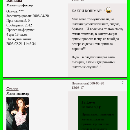
Dashusha
Мама-профессор
КАКОЙ КОШМАР!!!
Откуда:
***
Зарегистрирован
: 2006-04-20
Мне тоже стимулировали, но
Приглашений:
0
никаких успокоительных, сидела,
Сообщений:
2612
болтала... И врач моя только смену
Провел на форуме:
сутки отпахала, в консультации
4 дня 13 часов
прием провела и еще со мной до
Последний визит:
2008-02-21 11:46:34
вечера сидела и так приняла
хорошо!!!
Н-да... в следующий раз сама
выбирай, с кем и где рожать и
никого не слушай!!!
7
Поделиться
2006-06-28
12:03:17
Стэлла
Мама-магистр
Ja Love
написал(а):
Приезжаю....казенные
халаты, ржавая
бритва, крошки на
столе в приемной.