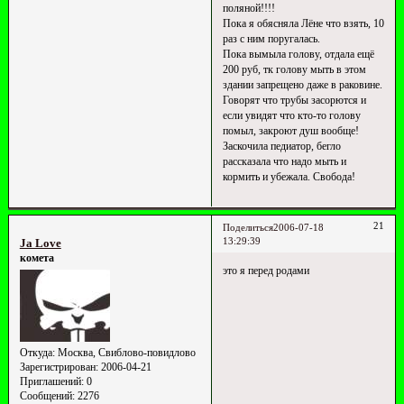
поляной!!!!
Пока я обясняла Лёне что взять, 10
раз с ним поругалась.
Пока вымыла голову, отдала ещё
200 руб, тк голову мыть в этом
здании запрещено даже в раковине.
Говорят что трубы засорются и
если увидят что кто-то голову
помыл, закроют душ вообще!
Заскочила педиатор, бегло
рассказала что надо мыть и
кормить и убежала. Свобода!
21
Поделиться
2006-07-18
13:29:39
Ja Love
комета
это я перед родами
Откуда:
Москва, Свиблово-повидлово
Зарегистрирован
: 2006-04-21
Приглашений:
0
Сообщений:
2276