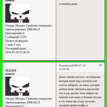
комета
и наконец дома
Откуда:
Москва, Свиблово-повидлово
Зарегистрирован
: 2006-04-21
Приглашений:
0
Сообщений:
2276
Провел на форуме:
1 день 3 часа
Последний визит:
2010-07-26 13:20:54
24
Поделиться
2006-07-18
13:36:38
Ja Love
комета
Дома злилась на всех, на свекровь,
которая меня туда сасунула и не
хотела забирать, на маму, которая
лечила меня, пыталась рассказать
что и как делать, хотя нифига не
помнит и не знает, я больше нее раз
Откуда:
Москва, Свиблово-повидлово
в сто знала про уход, на мужа,
Зарегистрирован
: 2006-04-21
который привёз майку и
Приглашений:
0