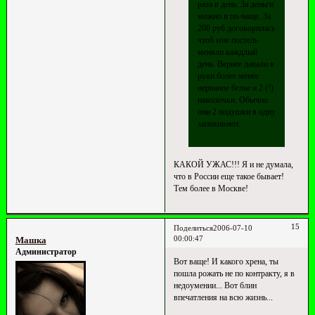
раза в день. За деньги
можно и по-чаще. За
200 руб договорилась
чтоб мне постель
меняли каждлый
день. Вернее давали в
руки более менее
нерваное белье и 2 (!)
наволочки. Обычно
они 2 подушки в одну
запихивают.
КАКОЙ УЖАС!!! Я и не думала,
что в России еще такое бывает!
Тем более в Москве!
15
Поделиться
2006-07-10
00:00:47
Машка
Администратор
Вот ваще! И какого хрена, ты
пошла рожать не по контракту, я в
недоумении... Вот блин
впечатления на всю жизнь...