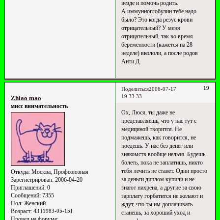
везде и помочь родить.
А иммунноглобулин тебе надо
было? Это когда резус крови
отрицательный? У меня
отрицательный, так во время
беременности (кажется на 28
неделе) вкололи, а после родов
Анти Д.
19
Поделиться
2006-07-17
19:33:33
Zhiao mao
мисс внимательность
Ох, Люся, ты даже не
представляешь, что у нас тут с
медициной творится. Не
подмажешь, как говорится, не
поедешь. У нас без денег или
знакомств вообще нельзя. Будешь
болеть, пока не заплатишь, никто
тебя лечить не станет. Одни просто
Откуда:
Москва, Профсоюзная
за деньги диплом купили и не
Зарегистрирован
: 2006-04-20
знают нихрена, а другие за свою
Приглашений:
0
Сообщений:
7355
зарплату горбатится не желают и
Пол:
Женский
ждут, что ты им доплачивать
Возраст:
43
[1983-05-15]
станешь, за хороший уход и
Провел на форуме: