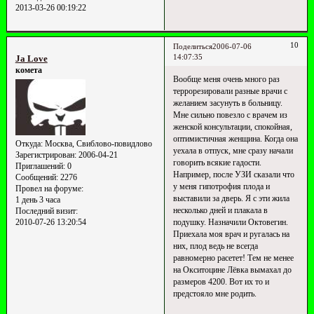
2013-03-26 00:19:22
10
Поделиться
2006-07-06
14:07:35
Ja Love
комета
Вообще меня очень много раз
террорезировали разные врачи с
желанием засунуть в больницу.
Мне сильно повезло с врачем из
женской консультации, спокойная,
оптимистичная женщина. Когда она
Откуда:
Москва, Свиблово-повидлово
уехала в отпуск, мне сразу начали
Зарегистрирован
: 2006-04-21
говорить всякие гадости.
Приглашений:
0
Например, после УЗИ сказали что
Сообщений:
2276
у меня гипотрофия плода и
Провел на форуме:
выставили за дверь. Я с эти жила
1 день 3 часа
несколько дней и плакала в
Последний визит:
2010-07-26 13:20:54
подушку. Назначили Октовегин.
Приехала моя врач и ругалась на
них, плод ведь не всегда
равномерно расетет! Тем не менее
на Окситоцине Лёвка вымахал до
размеров 4200. Вот их то и
предстояло мне родить.