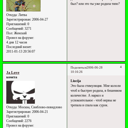
был? или это ты уже родила типо?
Откуда:
Литва
Зарегистрирован
: 2006-04-27
Приглашений:
0
Сообщений:
3271
Пол:
Женский
Провел на форуме:
4 дня 12 часов
Последний визит:
2011-01-13 20:56:07
4
Поделиться
2006-06-28
10:16:26
Ja Love
комета
Liucija
Это была стимуляция. Мне кололи
чтоб я быстрее родила, в бешенном
количестве. А наркоз и
успокоительное - чтоб нервы не
трепала и спала как сурок.
Откуда:
Москва, Свиблово-повидлово
Зарегистрирован
: 2006-04-21
Приглашений:
0
Сообщений:
2276
Провел на форуме: