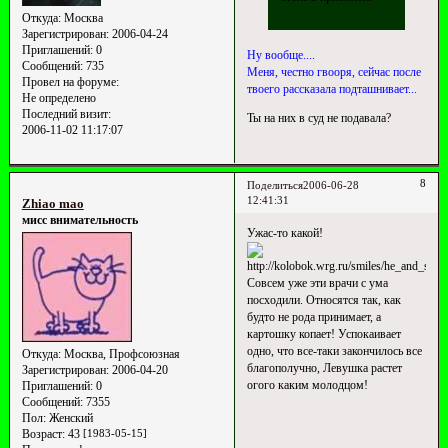
Откуда:
Москва
Зарегистрирован
: 2006-04-24
Приглашений:
0
Ну вообще....
Сообщений:
735
Меня, честно гвооря, сейчас после
Провел на форуме:
твоего рассказала подташнивает...
Не определено
Последний визит:
Ты на них в суд не подавала?
2006-11-02 11:17:07
8
Поделиться
2006-06-28
12:41:31
Zhiao mao
мисс внимательность
Ужас-то какой!
Совсем уже эти врачи с ума
посходили. Относятся так, как
будто не рода принимает, а
картошку копает! Успокаивает
одно, что все-таки закончилось все
Откуда:
Москва, Профсоюзная
благополучно, Левушка растет
Зарегистрирован
: 2006-04-20
огого каким молодцом!
Приглашений:
0
Сообщений:
7355
Пол:
Женский
Возраст:
43
[1983-05-15]