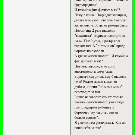
предупредили!
И какой на фиг фитнесс мяч!?
Лежу в койке. Подходит женщина,
делает мне укол. Что это? Говорят
витамины, чтоб легче рожать было.
Потом еще 2 раза вкололи
"витамины". Борисыч смотрит на
часы. Уже 9 утра, а раскрытия
толком нет. А "витаминов" вроде
нормально вкололи...
А где же анестезиолог?! И какой на
фиг фитнесс мяч!?
Нет-нет, говорю, я не хочу
анестезиолога, хочу сама!
Борисыч хмурится, ему б вколоть
чего! Рядом лежит какая-то
дубина, кричит "ой мама-мама",
переходит на мат........
Борисыч говорит что это только
начало и анестезиолог уже сзади
где-то задирает рубашку и
бормочет "ну чего ты, это не
больно совсем".
Я уже совсем растерялась. Как же
виню себя за это!