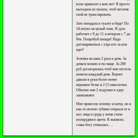
всем приносят а мне нет! Я просто
выходила из палаты, чтоб негатив
свой не транслировать.
Зато попадала в туалет и биде! По
1й штуке на целый этаж. И душ
работает с 9 до 11 и вечером с 7 до
9ти. Попробуй попади! Надо
договариваться с утра кто за кем
идет!
Зеленка на швы 2 раза в день. За
деньги можно и по-чаще. За 200
руб договорилась чтоб мне постель
меняли каждлый день. Вернее
давали в руки более менее
нерваное белье и 2 (!) наволочки.
Обычно они 2 подушки в одну
запихивают.
Мне привезли зеленку и ватку, но я
как-то нелепо зубами открыла ее и
пол лица и грудь у меня стали
изумрудного цвета. К выписке,
слава богу отмылась.....