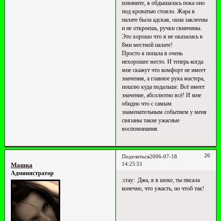
извините, я обдышалась пока оно
под кроватью стояло. Жара в
палате была адская, окна заклеены
и не откроешь, ручки свинчины.
Это хорошо что я не оказалась в
8ми местной палате!
Просто я попала в очень
нехорошее место. И теперь когда
мне скажут что комфорт не имеет
значения, а главное рука мастера,
пошлю куда подальше. Всё имеет
значение, абсолютно всё! И мне
обидно что с самым
знаменательным событием у меня
связаны такие ужасные
воспоминания.
26
Поделиться
2006-07-18
14:25:51
Машка
Администратор
:cray: Джа, я в шоке, ты писала
конечно, что ужасть, но чтоб так!