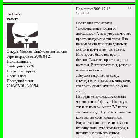
11
Поделиться
2006-07-06
14:29:54
Ja Love
комета
Позже они это назвали
"дискоординация родовой
деятельности", но я уверена что это
просто эпидуралка так легла. Я не
понимала что мне надо делать тк
схаток и потуг я не чувтвовала.
Откуда:
Москва, Свиблово-повидлово
Мне просто было все время
Зарегистрирован
: 2006-04-21
больно. Тужилась просто так, изо
Приглашений:
0
всех сил. В итоге разрывы, разрезы
Сообщений:
2276
и гемор нехилый.
Провел на форуме:
Лёвушка закричал не сразу,
1 день 3 часа
секунды мне показались минутами,
Последний визит:
2010-07-26 13:20:54
его хрип - самый лучший звук на
свете.
На грудь не приложили, сказали
что он не в той форме. Почему я
так и не поняла. Апгар 7-7 не так
уж плохо ведь...Ну не без гипоксии
конечно, но хоть показали бы.
Когда штопали, принесли наконец
куколку мою, туго замотанную, в
чепчике и с очнь серьезным