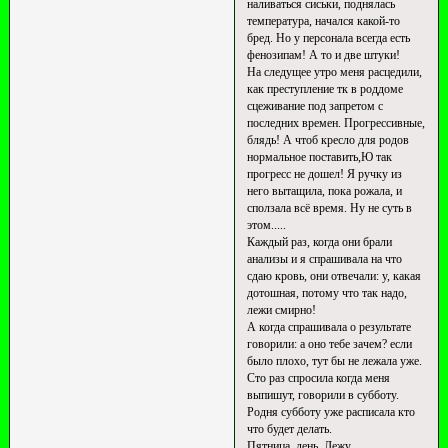
наливаться сиськи, поднялась
температура, начался какой-то
бред. Но у персонала всегда есть
фенозипам! А то и две штуки!
На следущее утро меня расцедили,
как преступление тк в роддоме
сцеживание под запретом с
последних времен. Прогрессивные,
блядь! А чтоб кресло для родов
нормальное поставить,Ю так
прогресс не дошел! Я ручку из
него вытащила, пока рожала, и
сползала всё время. Ну не суть в
этом.....
Каждый раз, когда они брали
анализы и я спрашивала на что
сдаю кровь, они отвечали: у, какая
дотошная, потому что так надо,
лежи смирно!
А когда спрашивала о результате
говорили: а оно тебе зачем? если
было плохо, тут бы не лежала уже.
Сто раз спросила когда меня
выпишут, говорили в субботу.
Родня субботу уже расписала кто
что будет делать.
Пятница, день. Лежу.