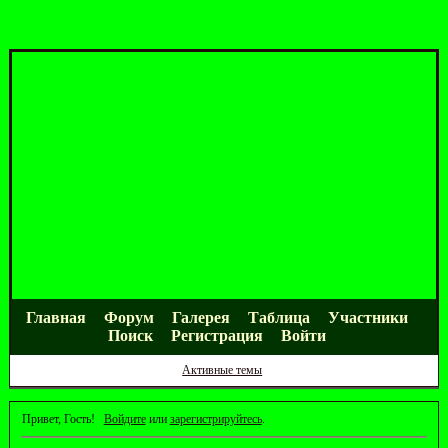
Главная
Форум
Галерея
Таблица
Участники
Поиск
Регистрация
Войти
Активные темы
Привет, Гость!
Войдите
или
зарегистрируйтесь
.