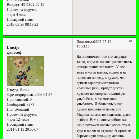
Возраст:
43
[1982-08-13]
Провел на форуме:
4 дня 4 часа
Последний визит:
2013-03-26 00:19:22
18
Поделиться
2006-07-10
13:53:10
Liucija
философ
Да, я понимаю, что это ситуация
такая, когда не на кого разчитывать
и тогда лучше заплатить. У нас
тоже многие платят, только я не
понимаю почему, я думаю, что
деньги гарантируют только
красивые речи, придёт доктор
Откуда:
Литва
красиво поговорит, лишний раз
Зарегистрирован
: 2006-04-27
улыбнётся, хотя мне тоже
Приглашений:
0
улыбались. И больницы у нас
Сообщений:
3271
думаю похожие есть как вот
Пол:
Женский
Марина попала, но ведь есть право
Провел на форуме:
4 дня 12 часов
выбора. Вот в нашем районе как
Последний визит:
раз о похожем наслышалась, так я
2011-01-13 20:56:07
туда и ногой не ступлю. А принять
беременную женщину должны