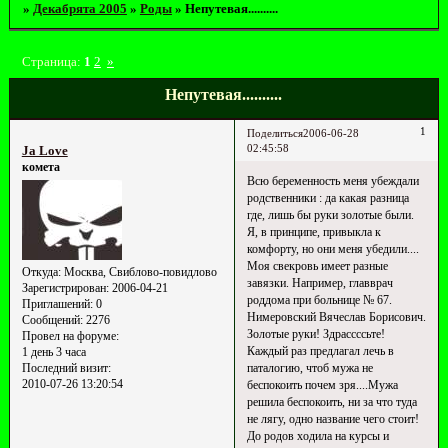
»
Декабрята 2005
»
Роды
»
Непутевая..........
Страница:
1
2
»
Непутевая..........
1
Поделиться
2006-06-28
02:45:58
Ja Love
комета
Всю беременность меня убеждали
родственники : да какая разница
где, лишь бы руки золотые были.
Я, в принципе, привыкла к
комфорту, но они меня убедили....
Моя свекровь имеет разные
Откуда:
Москва, Свиблово-повидлово
завязки. Например, главврач
Зарегистрирован
: 2006-04-21
роддома при больнице № 67.
Приглашений:
0
Нимеровский Вячеслав Борисович.
Сообщений:
2276
Золотые руки! Здрассссьте!
Провел на форуме:
Каждый раз предлагал лечь в
1 день 3 часа
паталогию, чтоб мужа не
Последний визит:
2010-07-26 13:20:54
беспокоить почем зря....Мужа
решила беспокоить, ни за что туда
не лягу, одно название чего стоит!
До родов ходила на курсы и