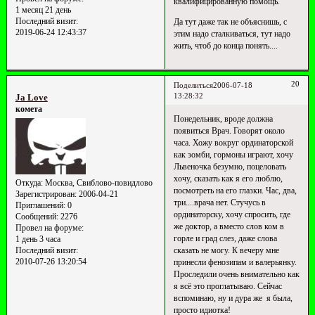
квалифицированную помощь.
1 месяц 21 день
Последний визит:
Да тут даже так не объяснишь, с
2019-06-24 12:43:37
этим надо сталкиваться, тут надо
жить, чтоб до конца понять....
20
Поделиться
2006-07-18
13:28:32
Ja Love
комета
Понедельник, вроде должна
появиться Врач. Говорят около
часа. Хожу вокруг ординаторской
как зомби, гормоны играют, хочу
Львеночка безумно, поцеловать
хочу, сказать как я его люблю,
Откуда:
Москва, Свиблово-повидлово
посмотреть на его глазки. Час, два,
Зарегистрирован
: 2006-04-21
три....врача нет. Стучусь в
Приглашений:
0
ординаторску, хочу спросить, где
Сообщений:
2276
же доктор, а вместо слов ком в
Провел на форуме:
горле и град слез, даже слова
1 день 3 часа
сказать не могу. К вечеру мне
Последний визит:
2010-07-26 13:20:54
принесли фенозипам и валерьянку.
Проследили очень внимательно как
я всё это проглатываю. Сейчас
вспоминаю, ну и дура же я была,
просто идиотка!