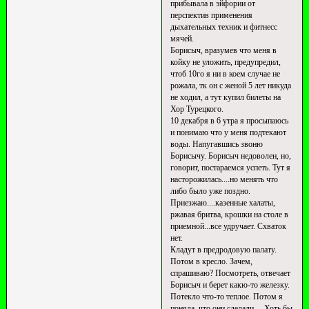
прибывала в эйфории от
перспектив применения
дыхательных техник и фитнесс
мячей.
Борисыч, вразумев что меня в
койку не уложить, предупредил,
чтоб 10го я ни в коем случае не
рожала, тк он с женой 5 лет никуда
не ходил, а тут купил билеты на
Хор Турецкого.
10 декабря в 6 утра я просыпаюсь
и понимаю что у меня подтекают
воды. Напугавшись звоню
Борисычу. Борисыч недоволен, но,
говорит, постараемся успеть. Тут я
насторожилась....но менять что
либо было уже поздно.
Приезжаю....казенные халаты,
ржавая бритва, крошки на столе в
приемной...все удручает. Схваток
нет.
Кладут в предродовую палату.
Потом в кресло. Зачем,
спрашиваю? Посмотреть, отвечает
Борисыч и берет какю-то железку.
Потекло что-то теплое. Потом я
поняла, что они сделали.....Хоть бы