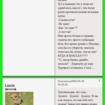
ногами.
Тут я понимаю что у меня нет
одной ноги, вместе с тем болит
ровно противоположная половина
матки.
-Схватка есть?
-Не знаю!
-Как "не знаю"?!
-А вот так!
Мне просто больно и страшно,
схваток нет, просто глобальная
боль. Все время думаю о Лёвушке,
хоть бы его уберегли, помогли,
отнеслись бы лучше, чем ко мне!
КУДА Я ПОПАЛА!!!!!!!
"О, лысая башка, давайте,
поехали!" - Борисычу до хора
Турецкого оставалось 2 часа......
3
Поделиться
2006-06-28
09:30:46
Liucija
философ
Трагикомедия, нет слов...
:hysteric: :hysteric: :hysteric: Я так
и не поняла, это они тебе чего
делали? Зачем этот наркоз нужен