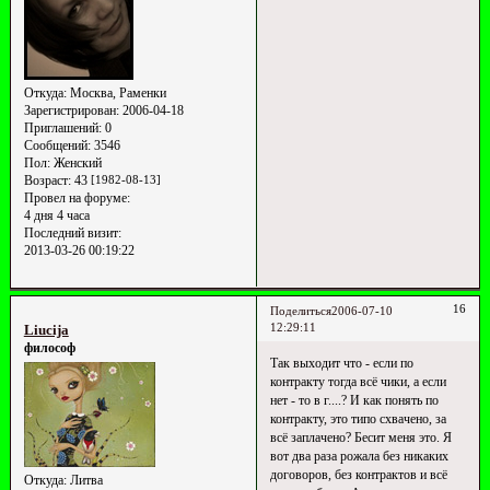
Откуда:
Москва, Раменки
Зарегистрирован
: 2006-04-18
Приглашений:
0
Сообщений:
3546
Пол:
Женский
Возраст:
43
[1982-08-13]
Провел на форуме:
4 дня 4 часа
Последний визит:
2013-03-26 00:19:22
16
Поделиться
2006-07-10
12:29:11
Liucija
философ
Так выходит что - если по
контракту тогда всё чики, а если
нет - то в г....? И как понять по
контракту, это типо схвачено, за
всё заплачено? Бесит меня это. Я
вот два раза рожала без никаких
договоров, без контрактов и всё
Откуда:
Литва