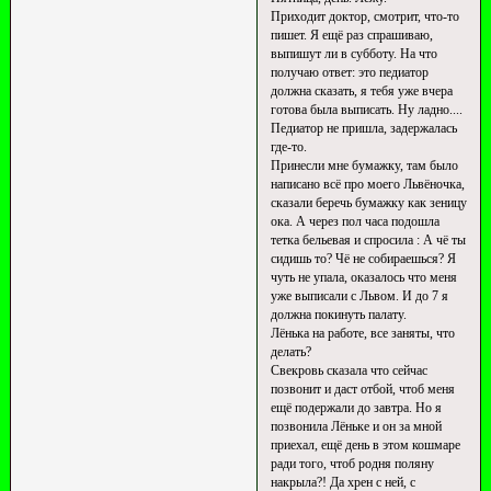
Приходит доктор, смотрит, что-то
пишет. Я ещё раз спрашиваю,
выпишут ли в субботу. На что
получаю ответ: это педиатор
должна сказать, я тебя уже вчера
готова была выписать. Ну ладно....
Педиатор не пришла, задержалась
где-то.
Принесли мне бумажку, там было
написано всё про моего Львёночка,
сказали беречь бумажку как зеницу
ока. А через пол часа подошла
тетка бельевая и спросила : А чё ты
сидишь то? Чё не собираешься? Я
чуть не упала, оказалось что меня
уже выписали с Львом. И до 7 я
должна покинуть палату.
Лёнька на работе, все заняты, что
делать?
Свекровь сказала что сейчас
позвонит и даст отбой, чтоб меня
ещё подержали до завтра. Но я
позвонила Лёньке и он за мной
приехал, ещё день в этом кошмаре
ради того, чтоб родня поляну
накрыла?! Да хрен с ней, с