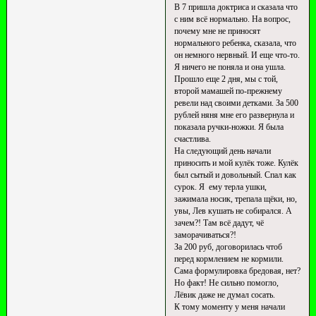
В 7 пришла доктриса и сказала что
с ним всё нормально. На вопрос,
почему мне не приносят
нормального ребенка, сказала, что
он немного нервный. И еще что-то.
Я ничего не поняла и она ушла.
Прошло еще 2 дня, мы с той,
второй мамашей по-прежнему
ревели над своими детками. За 500
рублей няня мне его развернула и
показала ручки-ножки. Я была
счастлива.
На следующий день начали
приносить и мой кулёк тоже. Кулёк
был сытый и довольный. Спал как
сурок. Я ему терла ушки,
зажимала носик, трепала щёки, но,
увы, Лев кушать не собирался. А
зачем?! Там всё дадут, чё
заморачиваться?!
За 200 руб, договорилась чтоб
перед кормлением не кормили.
Сама формулировка бредовая, нет?
Но факт! Не сильно помогло,
Лёвик даже не думал сосать.
К тому моменту у меня начали