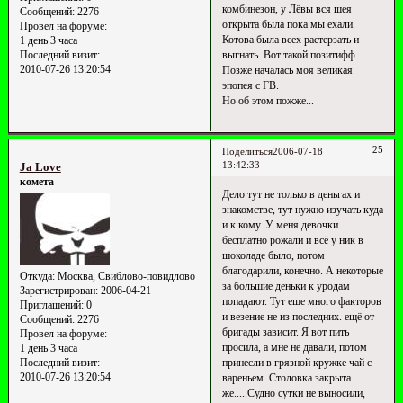
комбинезон, у Лёвы вся шея
Сообщений:
2276
открыта была пока мы ехали.
Провел на форуме:
Котова была всех растерзать и
1 день 3 часа
выгнать. Вот такой позитифф.
Последний визит:
2010-07-26 13:20:54
Позже началась моя великая
эпопея с ГВ.
Но об этом пожже...
25
Поделиться
2006-07-18
13:42:33
Ja Love
комета
Дело тут не только в деньгах и
знакомстве, тут нужно изучать куда
и к кому. У меня девочки
бесплатно рожали и всё у ник в
шоколаде было, потом
благодарили, конечно. А некоторые
Откуда:
Москва, Свиблово-повидлово
за большие деньки к уродам
Зарегистрирован
: 2006-04-21
попадают. Тут еще много факторов
Приглашений:
0
и везение не из последних. ещё от
Сообщений:
2276
бригады зависит. Я вот пить
Провел на форуме:
просила, а мне не давали, потом
1 день 3 часа
принесли в грязной кружке чай с
Последний визит:
2010-07-26 13:20:54
вареньем. Столовка закрыта
же.....Судно сутки не выносили,