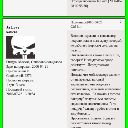
Отредактировано Ja Love (2006-06-
28 02:55:56)
2
Поделиться
2006-06-28
02:54:14
Ja Love
комета
Вкололи, сделали, к капельнице
подключили, и к аппарату, который
не работает. Борисыч смотрит на
часы....
Опять вкололи что-то в вену. Спи,
говорят! И эпидуралка вроде
Откуда:
Москва, Свиблово-повидлово
действует....Перед глазами
Зарегистрирован
: 2006-04-21
поплыло...
Приглашений:
0
Поняла, что мой комфорт зависит
Сообщений:
2276
от аппаратика, который
Провел на форуме:
выдавливает мне жидксть в
1 день 3 часа
позвоночник, и на этом аппаратике
Последний визит:
2010-07-26 13:20:54
есть колесико...."а можно я тут его
покручу" полупьяным голосом
спрашиваю анестезиолога. "я те
покручу" слышу грубое в ответ и
вырубаюсь....
Просыпаюсь. Больно. Борисыч
рассматривает что-то между