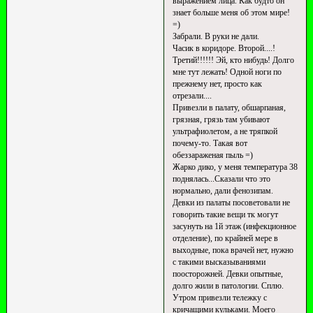
выражением лица. Как будто он
знает больше меня об этом мире!
=)
Забрали. В руки не дали.
Часик в коридоре. Второй....!
Третий!!!!!! Эй, кто нибудь! Долго
мне тут лежать! Одной ноги по
прежнему нет, просто как
отрезали....
Привезли в палату, обшарпаная,
грязная, грязь там убивают
ультрафиолетом, а не тряпкой
почему-то. Такая вот
обеззараженая пыль =)
Жарко дико, у меня температура 38
поднялась...Сказали что это
нормально, дали фенозипам.
Девки из палаты посоветовали не
говорить такие вещи тк могут
засунуть на 1й этаж (инфекционное
отделение), по крайней мере в
выходные, пока врачей нет, нужно
с такими высказываниями
поосторожней. Девки опытные,
долго жили в патологии. Сплю.
Утром привезли тележку с
кричащими кульками. Моего