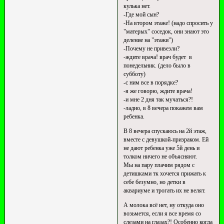
кулька нет.
-Где мой сын?
-На втором этаже! (надо спросить у
"матерых" соседок, они знают это
деление на "этажи")
-Почему не привезли?
-ждите врача! врач будет в
понедельник. (дело было в
субботу)
-с ним все в порядке?
-я же говорю, ждите врача!
-и мне 2 дня так мучаться?!
-ладно, в 8 вечера покажем вам
ребенка.
В 8 вечера спускаюсь на 2й этаж,
вместе с девушкой-призраком. Ей
не дают ребенка уже 5й день и
толком ничего не объясняют.
Мы на пару плачим рядом с
детишками тк хочется прижать к
себе безумно, но детки в
аквариуме и трогать их не велят.
А молока всё нет, ну откуда оно
возьмется, если я все время со
слезами на глазах?! Особенно когда