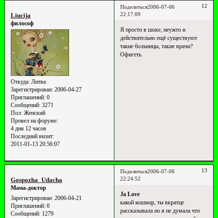
12
Поделиться
2006-07-06
22:17:09
Liucija
философ
Я просто в шоке, неужто и
действительно ещё существуют
такие больницы, такие врачи?
Офигеть.
Откуда:
Литва
Зарегистрирован
: 2006-04-27
Приглашений:
0
Сообщений:
3271
Пол:
Женский
Провел на форуме:
4 дня 12 часов
Последний визит:
2011-01-13 20:56:07
13
Поделиться
2006-07-06
22:24:52
Gospozha_Udacha
Мама-доктор
Ja Love
Зарегистрирован
: 2006-04-21
какой кошмар, ты вкратце
Приглашений:
0
рассказывала но я не думала что
Сообщений:
1279