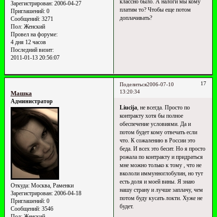
классно было. А налоги мы кому
Зарегистрирован
: 2006-04-27
платим то? Чтобы еще потом
Приглашений:
0
доплачивать?
Сообщений:
3271
Пол:
Женский
Провел на форуме:
4 дня 12 часов
Последний визит:
2011-01-13 20:56:07
17
Поделиться
2006-07-10
13:20:34
Машка
Администратор
Liucija
, не всегда. Просто по
контракту хотя бы полное
обеспечение условиями. Да и
потом будет кому отвечать если
что. К сожалению в России это
беда. И всех это бесит. Но я просто
рожала по контракту и придраться
мне можно только к тому , что не
вкололи иммунноглобулин, но тут
есть доля и моей вины. Я знаю
Откуда:
Москва, Раменки
нашу страну и лучше заплачу, чем
Зарегистрирован
: 2006-04-18
потом буду кусать локти. Хуже не
Приглашений:
0
будет.
Сообщений:
3546
Пол:
Женский