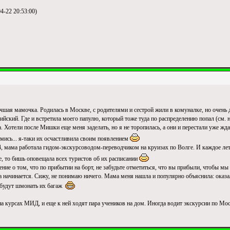
4-22 20:53:00)
шая мамочка. Родилась в Москве, с родителями и сестрой жили в комуналке, но очень др
лийский. Где и встретила моего папулю, который тоже туда по распределению попал (см.
. Хотели после Мишки еще меня заделать, но я не торопилась, а они и перестали уже ждат
зьмись... я-таки их осчастливила своим появлением
, мама работала гидом-экскурсоводом-переводчиком на круизах по Волге. И каждое лето
де, то бишь оповещала всех туристов об их расписании
ение о том, что по прибытии на борт, не забудьте отметиться, что вы прибыли, чтобы мы
а начинается. Сижу, не понимаю ничего. Мама меня нашла и популярно объяснила: оказало
с будут шмонать их багаж
на курсах МИД, и еще к ней ходят пара учеников на дом. Иногда водит экскурсии по Мо