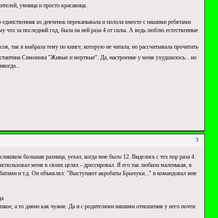
ителей, умница и просто красавица.
что единственная из девченок перекапывала и полола вместе с нашими ребятами
 что за последний год, была на ней раза 4 от силы. А ведь люблю естественные
ов, так я выбрала тему по книге, которую не читала, но рассчитывала прочитать
стантина Симонова "Живые и мертвые". Да, настроение у меня ухудшилось... но
икогда...
3
лишком большая разница, уехал, когда мне было 12. Виделись с тех пор раза 4.
использовал меня в своих целях - дрессировал. Я его так любила маленькая, в
робатами и т.д. Он объявлял: "Выступают акробаты Брычуки..." и командовал мне
а.
 такое, а то давно как чужие. Да и с родителями нашими отношения у него почти