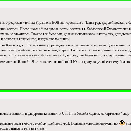
 Его родители жили на Украине, в ВОВ их переселили в Ленинград, дед мой воевал, а б
ладшей сестрой. После школы была армия, потом поступил в Хабаровский Художественн
ку, но не сложилось. Тяжело все было там, да я и не спрашивала никогда, так, догадыва
дни рождения каждый год, иногда письма пишем.
 на Камчатку, в с. Эссо, в школу преподавателем рисования и черчения. Где и познако
 долго не проработал, пошел лесником, егерем. Так бы всю жизнь и прожил бы в свое уд
ой, потом на вернисаже в Измайлово лет 8, но увы, там берут не то, что душа хочет рисо
амечательный папа!!! Я его тоже очень люблю. И Юлька сразу же улыбается ему больше
льными танцами, и фигурным катанием, и ОФП, и в бассейн ходила, но серьезных "спорт
школьные годы вместе с моей лучшей подругой. Подавала хорошие надежды, но
в ш
ошла учиться играть на гитаре.