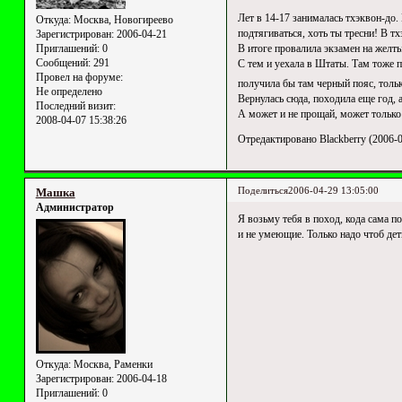
Лет в 14-17 занималась тхэквон-до.
Откуда:
Москва, Новогиреево
подтягиваться, хоть ты тресни! В т
Зарегистрирован
: 2006-04-21
В итоге провалила экзамен на желтый
Приглашений:
0
Сообщений:
291
С тем и уехала в Штаты. Там тоже п
Провел на форуме:
получила бы там черный пояс, толь
Не определено
Вернулась сюда, походила еще год, 
Последний визит:
А может и не прощай, может только 
2008-04-07 15:38:26
Отредактировано Blackberry (2006-0
Поделиться
2006-04-29 13:05:00
Машка
Администратор
Я возьму тебя в поход, кода сама п
и не умеющие. Только надо чтоб дет
Откуда:
Москва, Раменки
Зарегистрирован
: 2006-04-18
Приглашений:
0