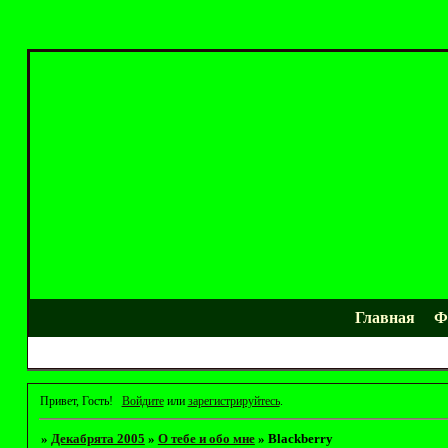
Главная
Ф
Привет, Гость!
Войдите
или
зарегистрируйтесь
.
»
Декабрята 2005
»
О тебе и обо мне
»
Blackberry