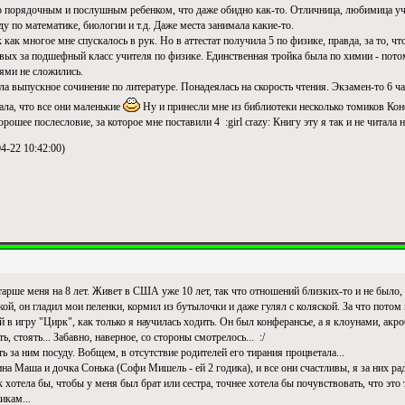
ько порядочным и послушным ребенком, что даже обидно как-то. Отличница, любимица уч
 по математике, биологии и т.д. Даже места занимала какие-то.
к как многое мне спускалось в рук. Но в аттестат получила 5 по физике, правда, за то, 
ых за подшефный класс учителя по физике. Единственная тройка была по химии - потому
лями не сложились.
а выпускное сочинение по литературе. Понадеялась на скорость чтения. Экзамен-то 6 час
ала, что все они маленькие
Ну и принесли мне из библиотеки несколько томиков Кон
рошее послесловие, за которое мне поставили 4 :girl crazy: Книгу эту я так и не читала н
4-22 10:42:00)
арше меня на 8 лет. Живет в США уже 10 лет, так что отношений близких-то и не было, с
й, он гладил мои пеленки, кормил из бутылочки и даже гулял с коляской. За что потом 
ой в игру "Цирк", как только я научилась ходить. Он был конферансье, а я клоунами, ак
ь, стоять... Забавно, наверное, со стороны смотрелось... :/
ь за ним посуду. Вобщем, в отсутствие родителей его тирания процветала...
ина Маша и дочка Сонька (Софи Мишель - ей 2 годика), и все они счастливы, я за них рад
к хотела бы, чтобы у меня был брат или сестра, точнее хотела бы почувствовать, что это
икам...