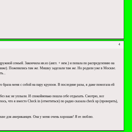
4
ужной семьей. Закончила ин.яз (англ. + нем.) и попала по распределению на
 ниже). Поженились там же. Мишку заделали там же. Но родили уже в Москве.
ь...
 брала меня с собой на пару круизов. В последние разы, я даже помогала ей
 без вас не уплыли. И спокойненько пошла себе отдыхать. Смотрю, все
сь, что я вместо Check in (отметиться) по радио сказала check up (проверять),
скве для американцев. Она у меня очень хорошая! Я ее люблю.