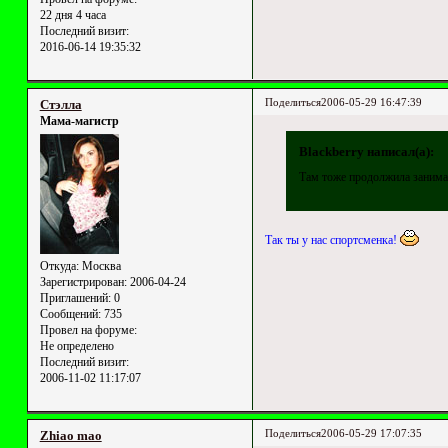
22 дня 4 часа
Последний визит:
2016-06-14 19:35:32
Поделиться
2006-05-29 16:47:39
Стэлла
Мама-магистр
Blackberry написал(а):
Там тоже продолжила занимат
Так ты у нас спортсменка!
Откуда:
Москва
Зарегистрирован
: 2006-04-24
Приглашений:
0
Сообщений:
735
Провел на форуме:
Не определено
Последний визит:
2006-11-02 11:17:07
Поделиться
2006-05-29 17:07:35
Zhiao mao