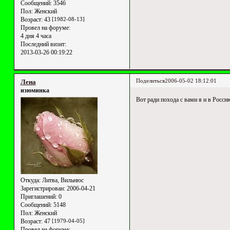
Сообщений:
3546
Пол:
Женский
Возраст:
43
[1982-08-13]
Провел на форуме:
4 дня 4 часа
Последний визит:
2013-03-26 00:19:22
Поделиться
2006-05-02 18:12:01
Лена
изюминка
Вот ради похода с вами я и в Росс
Откуда:
Литва, Вильнюс
Зарегистрирован
: 2006-04-21
Приглашений:
0
Сообщений:
5148
Пол:
Женский
Возраст:
47
[1979-04-05]
Провел на форуме: