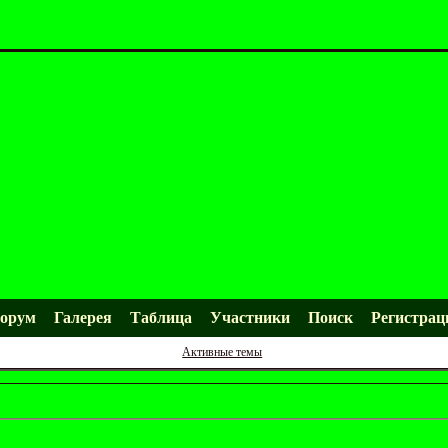
орум
Галерея
Таблица
Участники
Поиск
Регистрац
Активные темы