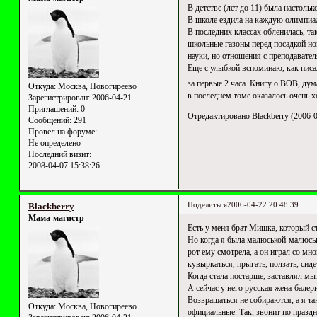
В детстве (лет до 11) была настол
В школе ездила на каждую олимпиаду
В последних классах обленилась, та
школьные газоны перед посадкой нов
науки, но отношения с преподавате
Еще с улыбкой вспоминаю, как писал
за первые 2 часа. Книгу о ВОВ, дум
Откуда:
Москва, Новогиреево
в последнем томе оказалось очень хо
Зарегистрирован
: 2006-04-21
Приглашений:
0
Отредактировано Blackberry (2006-0
Сообщений:
291
Провел на форуме:
Не определено
Последний визит:
2008-04-07 15:38:26
Поделиться
2006-04-22 20:48:39
Blackberry
Мама-магистр
Есть у меня брат Мишка, который ст
Но когда я была малюськой-малюсько
рот ему смотрела, а он играл со мн
кувыркаться, прыгать, ползать, сидет
Когда стала постарше, заставлял мыт
А сейчас у него русская жена-балер
Возвращаться не собираются, а я та
Откуда:
Москва, Новогиреево
официальные. Так, звонит по праздн