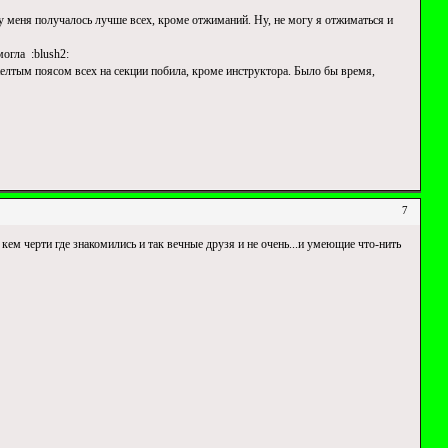
 у меня получалось лучше всех, кроме отжиманий. Ну, не могу я отжиматься и
могла :blush2:
-желтым поясом всех на секции побила, кроме инструктора. Было бы время,
7
 кем черти где знакомились и так вечные друзя и не очень...и умеющие что-нить