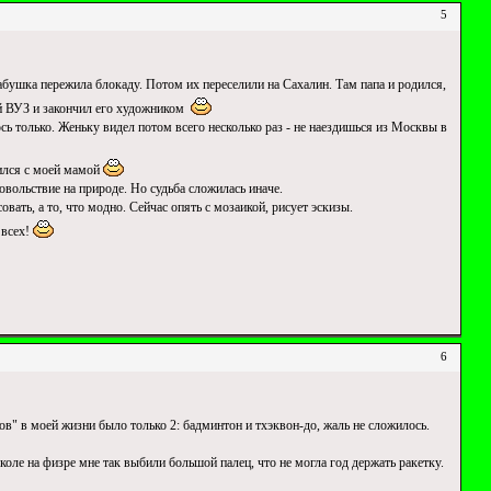
5
абушка пережила блокаду. Потом их переселили на Сахалин. Там папа и родился,
ый ВУЗ и закончил его художником
юсь только. Женьку видел потом всего несколько раз - не наездишься из Москвы в
мился с моей мамой
овольствие на природе. Но судьба сложилась иначе.
вать, а то, что модно. Сейчас опять с мозаикой, рисует эскизы.
 всех!
6
ов" в моей жизни было только 2: бадминтон и тхэквон-до, жаль не сложилось.
коле на физре мне так выбили большой палец, что не могла год держать ракетку.