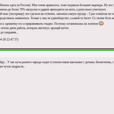
 Начала здесь (в России). Мне очень нравилось, тоже подавала большие надежды. Ну все
хэквон-до более 70% нагрузки и ударов приходится на ноги, а руки мало участвуют.
 пояс (позорище): все сделала на отлично, завалила самую ерунду - 5 раз отжатсья не с
родолжила заниматься. Только у них не единоборство, а какой-то балет. Со своим бело
ко к здешнему его и приравнивать стыдно. Поэтому остановилась на зеленом
а потом днем работа, вечером институт, прощай мечта.
до свидания...
4-26 22:47:57)
ойду... У нас куча разного народа ходит и училки наши школьные с детьми, бизнесмены, с
ки чуток подрасли...