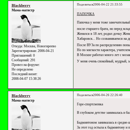
Поделиться
2006-04-22 21:33:55
Blackberry
Мама-магистр
ПАПОЧКА
Папочка у меня тоже замечательный.
после старшего брата, но перед м
Женился в 18 лет, родил дочку Жень
Хабаровск... Но созваниваемся на 
После ВУЗа по распределению попал
Откуда:
Москва, Новогиреево
Но по мягкости характера, учителем
Зарегистрирован
: 2006-04-21
В Москве работал много лет с мозаик
Приглашений:
0
Сообщений:
291
У меня очень спокойный, мудрый, з
Провел на форуме:
Не определено
Последний визит:
2008-04-07 15:38:26
Поделиться
2006-04-26 22:26:40
Blackberry
Мама-магистр
Горе-спортсменка
В глубоком детстве занималась и ба
Бадминтоном занималась в средне-
За этот год остыла к бадминтону и п