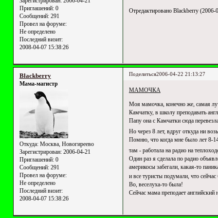
Зарегистрирован
: 2006-04-21
Приглашений:
0
Отредактировано Blackberry (2006-0
Сообщений:
291
Провел на форуме:
Не определено
Последний визит:
2008-04-07 15:38:26
Поделиться
2006-04-22 21:13:27
Blackberry
Мама-магистр
МАМОЧКА
Моя мамочка, конечно же, самая луч
Камчатку, в школу преподавать анг
Папу она с Камчатки сюда перевезла
Но через 8 лет, вдруг откуда ни во
Помню, что когда мне было лет 8-14
Откуда:
Москва, Новогиреево
там - работала на радио на теплохо
Зарегистрирован
: 2006-04-21
Один раз я сделала по радио объявл
Приглашений:
0
америкосы забегали, какая-то паник
Сообщений:
291
Провел на форуме:
и все туристы подумали, что сейча
Не определено
Во, веселуха-то была!
Последний визит:
Сейчас мама преподает английский 
2008-04-07 15:38:26